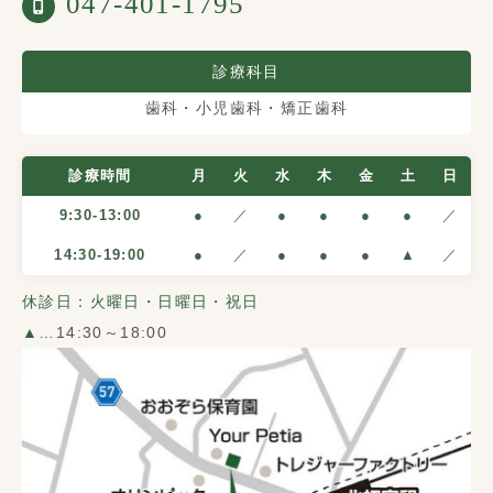
047-401-1795
診療科目
歯科・小児歯科・矯正歯科
診療時間
月
火
水
木
金
土
日
9:30-13:00
●
／
●
●
●
●
／
14:30-19:00
●
／
●
●
●
▲
／
休診日：火曜日・日曜日・祝日
▲
…14:30～18:00