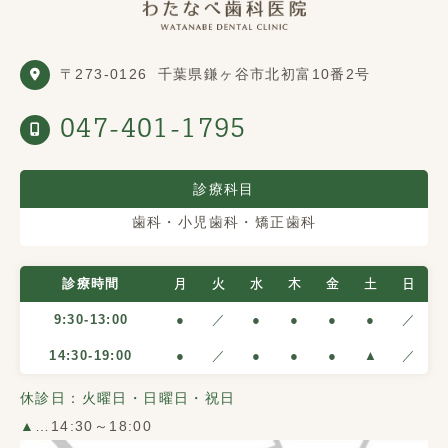
〒273-0126
千葉県鎌ヶ谷市北初富10番2号
047-401-1795
診療科目
歯科・小児歯科・矯正歯科
診療時間
月
火
水
木
金
土
日
9:30-13:00
●
／
●
●
●
●
／
14:30-19:00
●
／
●
●
●
▲
／
休診日：火曜日・日曜日・祝日
▲
…14:30～18:00